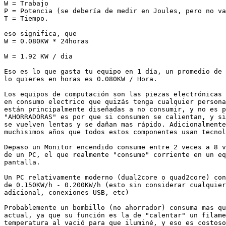
W = Trabajo

P = Potencia (se debería de medir en Joules, pero no va
T = Tiempo.

eso significa, que

W = 0.080KW * 24horas

W = 1.92 KW / dia

Eso es lo que gasta tu equipo en 1 día, un promedio de 
lo quieres en horas es 0.080KW / Hora.

Los equipos de computación son las piezas electrónicas 
en consumo electrico que quizás tenga cualquier persona
están principalmente diseñadas a no consumir, y no es p
"AHORRADORAS" es por que si consumen se calientan, y si
se vuelven lentas y se dañan mas rápido. Adicionalmente
muchisimos años que todos estos componentes usan tecnol
Depaso un Monitor encendido consume entre 2 veces a 8 v
de un PC, el que realmente "consume" corriente en un eq
pantalla.

Un PC relativamente moderno (dual2core o quad2core) con
de 0.150KW/h - 0.200KW/h (esto sin considerar cualquier
adicional, conexiones USB, etc)

Probablemente un bombillo (no ahorrador) consuma mas qu
actual, ya que su función es la de "calentar" un filame
temperatura al vació para que iluminé, y eso es costoso