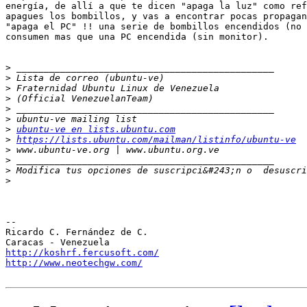
energía, de allí a que te dicen "apaga la luz" como ref
apagues los bombillos, y vas a encontrar pocas propagan
"apaga el PC" !! una serie de bombillos encendidos (no 
consumen mas que una PC encendida (sin monitor).

>
>
>
>
>
>
>
ubuntu-ve en lists.ubuntu.com
>
https://lists.ubuntu.com/mailman/listinfo/ubuntu-ve
>
>
>
 Modifica tus opciones de suscripci&#243;n o  desuscri
>
-- 

Ricardo C. Fernández de C.

http://koshrf.fercusoft.com/
http://www.neotechgw.com/