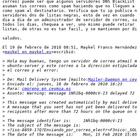
correo) puede ser que algunos servidores DNS BlackList 
asuman tus correos como spam haciendo que no lleguen a 
como spam al destinatario. Verifica que tu ip publica n
servidores dns de listas negras, esto de vez en cuando 
dia a dia de un administrador de servidor de correo, su
todos los dias, chequea a ver, uno mismo puede retirar 
listas, de otras no es tan facil, y se mantienen por di
saludos.

El 19 de febrero de 2010 08:51, Maykel Franco Hernández

<
maykel en maykel.es
>escribió:

>
>
>
>
>
 De: Mail Delivery System [mailto:
Mailer-Daemon en cey
>
>
 Para: 
cmoreno en ceymsa.es
>
>
>
>
>
>
>
>
>
>