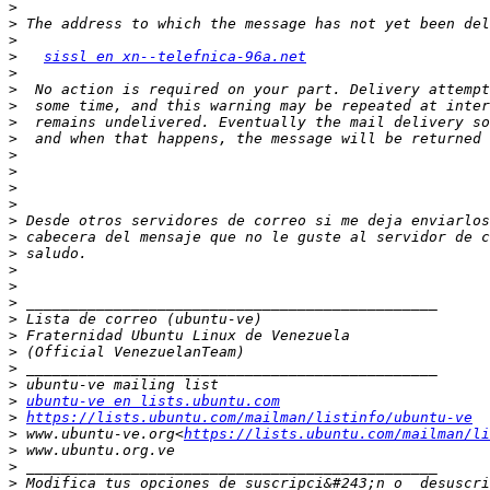
>
>
>
>
sissl en xn--telefnica-96a.net
>
>
>
>
>
>
>
>
>
>
>
>
>
>
>
>
>
>
>
>
>
ubuntu-ve en lists.ubuntu.com
>
https://lists.ubuntu.com/mailman/listinfo/ubuntu-ve
>
 www.ubuntu-ve.org<
https://lists.ubuntu.com/mailman/li
>
>
>