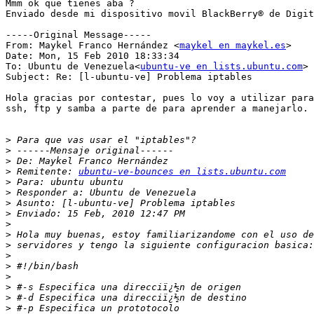
Mmm ok que tienes aba ? 

Enviado desde mi dispositivo movil BlackBerry® de Digit
-----Original Message-----

From: Maykel Franco Hernández <
maykel en maykel.es
>

Date: Mon, 15 Feb 2010 18:33:34 

To: Ubuntu de Venezuela<
ubuntu-ve en lists.ubuntu.com
>

Subject: Re: [l-ubuntu-ve] Problema iptables

Hola gracias por contestar, pues lo voy a utilizar para
ssh, ftp y samba a parte de para aprender a manejarlo.

>
>
>
>
 Remitente: 
ubuntu-ve-bounces en lists.ubuntu.com
>
>
>
>
>
>
>
>
>
>
>
>
>