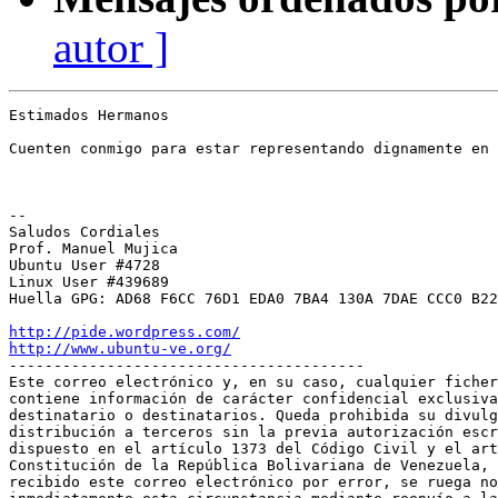
autor ]
Estimados Hermanos

Cuenten conmigo para estar representando dignamente en 
-- 

Saludos Cordiales

Prof. Manuel Mujica

Ubuntu User #4728

Linux User #439689

Huella GPG: AD68 F6CC 76D1 EDA0 7BA4 130A 7DAE CCC0 B22
http://pide.wordpress.com/
http://www.ubuntu-ve.org/

----------------------------------------

Este correo electrónico y, en su caso, cualquier ficher
contiene información de carácter confidencial exclusiva
destinatario o destinatarios. Queda prohibida su divulg
distribución a terceros sin la previa autorización escr
dispuesto en el artículo 1373 del Código Civil y el art
Constitución de la República Bolivariana de Venezuela, 
recibido este correo electrónico por error, se ruega no