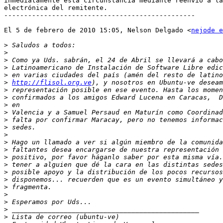
inmediatamente esta circunstancia mediante reenvío a la
electrónica del remitente.

------------------------------------------------

El 5 de febrero de 2010 15:05, Nelson Delgado <
nejode e
>
>
>
>
>
>
http://flisol.org.ve
>
>
>
>
>
>
>
>
>
>
>
>
>
>
>
>
>
>