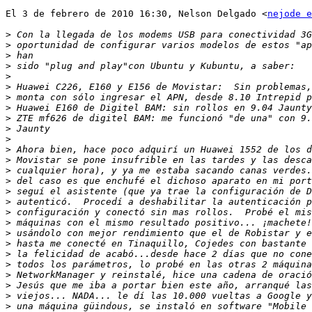
El 3 de febrero de 2010 16:30, Nelson Delgado <
nejode e
>
>
>
>
>
>
>
>
>
>
>
>
>
>
>
>
>
>
>
>
>
>
>
>
>
>
>