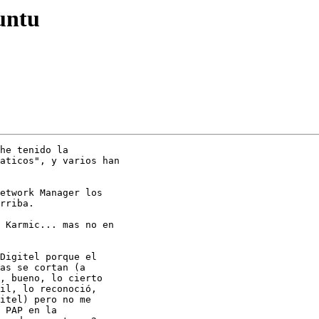
untu
he tenido la

aticos", y varios han

etwork Manager los

rriba.

 Karmic... mas no en

Digitel porque el

as se cortan (a

, bueno, lo cierto

il, lo reconoció,

itel) pero no me

 PAP en la
