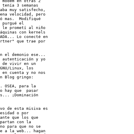
 modem en otras 2

 tenía 3 semanas

aba muy satisfecho,

ena velocidad, pero

ó mas.  Modifiqué

 purgué el

 le prometí al niño

áquinas con kernels

ADA... Lo conecté en

rtner" que trae por

n el demonio ese...

 autenticación y yo

 de vivir en un

GNU/Linux, los

 en cuenta y no nos

n Blog gringo:

. OSEA, para la

o hay que  pasar

s... ¡Dominación

vo de esta misiva es

esidad o por

ante que los que

partan con la

no para que no se

e a la web... hagan
