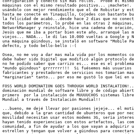
configuración y conectó sin mas rollos.  Probé el mismo
máquinas con el mismo resultado positivo... ¡machete!. 
usándolo con mejor rendimiento que el de Robistar y est
hasta me conecté en Tinaquillo, Cojedes con bastante bu
la felicidad de acabó...desde hace 2 días que no conect
todos los parámetros, lo probé en las otras 2 máquinas,
NetworkManager y reinstalé, hice una cadena de oración,
Jesús que me iba a portar bien este año, arranqué las m
viejos... NADA... le dí las 10.000 vueltas a Google y N
una máquina güindous, se instaló en software "Mobile Pa
defecto, y todo bello-bello :-(

Osea, no me voy a dar mas mala vida por los momentos co
debe haber sido Digitel que modificó algún protocolo de
no he podido saber que carrizo es... ese es el problema
"mundo güindous" grrrrrrr!!!  Si fuésemos más usuarios 
fabricantes y prestadores de servicios nos tomarían mas
"marginarían" tanto... por eso me gustó lo que leí en u
FOSS WORLD DOMINATION GOES THROUGH WORLD INSTALATION!..
dominación mundial de software libre y de código abiert
primero  por la instalación de MUUUUCHOS sistemas libre
Mundial a través de Instalación Mundial!!

...bueno, me dejé llevar por pasiones jejeje... el moti
que, debido a la gran cantidad de ubunteros que por nec
movilidad necesitan usar estos modems 3G, sería interes
hayan tenido experiencias con estos artefactos, las com
comunidad, a fin de ayudar a los que vayan a adquirir u
estrellen y tengan que volver a güindous para conectars