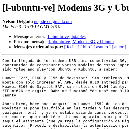
[l-ubuntu-ve] Modems 3G y Ub
Nelson Delgado
nejode en gmail.com
Mie Feb 3 21:00:14 GMT 2010
Mensaje anterior:
[l-ubuntu-ve] Iptables
Próximo mensaje:
[l-ubuntu-ve] Modems 3G y Ubuntu
Mensajes ordenados por:
[ fecha ]
[ hilo ]
[ asunto ]
[ autor ]
Con la llegada de los modems USB para conectividad 3G, 
oportunidad de configurar varios modelos de estos "apar
sido "plug and play"con Ubuntu y Kubuntu, a saber:

Huawei C226, E160 y E156 de Movistar:  Sin problemas, N
monta con sólo ingresar el APN, desde 8.10 Intrepid pa'
Huawei E160 de Digitel BAM: sin rollos en 9.04 Jaunty.

ZTE mf626 de digitel BAM: me funcionó "de una" con 9.10
Jaunty

Ahora bien, hace poco adquirí un Huawei 1552 de los de 
Movistar se pone insufrible en las tardes y las descarg
cualquier hora), y ya me estaba sacando canas verdes...
del caso es que enchufé el dichoso aparato en mi portát
seguí el asistente (que ya trae la configuración de Dig
autenticó.  Procedí a deshabilitar la autenticación por