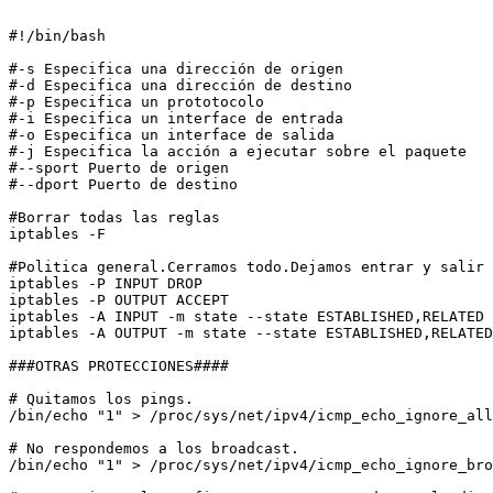
#!/bin/bash

#-s Especifica una dirección de origen

#-d Especifica una dirección de destino

#-p Especifica un prototocolo

#-i Especifica un interface de entrada

#-o Especifica un interface de salida

#-j Especifica la acción a ejecutar sobre el paquete

#--sport Puerto de origen

#--dport Puerto de destino

#Borrar todas las reglas

iptables -F

#Politica general.Cerramos todo.Dejamos entrar y salir 
iptables -P INPUT DROP

iptables -P OUTPUT ACCEPT

iptables -A INPUT -m state --state ESTABLISHED,RELATED 
iptables -A OUTPUT -m state --state ESTABLISHED,RELATED
###OTRAS PROTECCIONES####

# Quitamos los pings.

/bin/echo "1" > /proc/sys/net/ipv4/icmp_echo_ignore_all

# No respondemos a los broadcast.

/bin/echo "1" > /proc/sys/net/ipv4/icmp_echo_ignore_bro