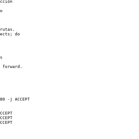
cción

o

rutas.

ects; do

s

 forward.

80 -j ACCEPT

CCEPT

CCEPT

CCEPT
