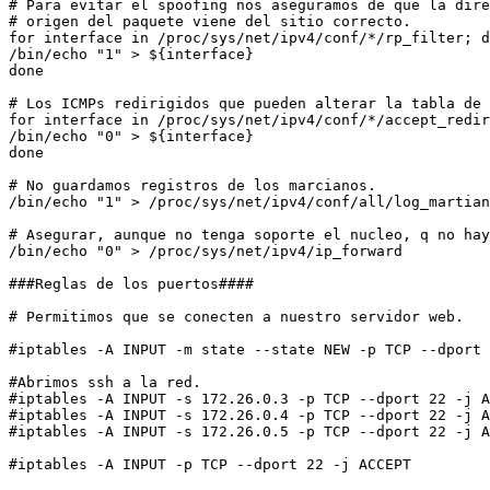
# Para evitar el spoofing nos aseguramos de que la dire
# origen del paquete viene del sitio correcto.

for interface in /proc/sys/net/ipv4/conf/*/rp_filter; d
/bin/echo "1" > ${interface}

done

# Los ICMPs redirigidos que pueden alterar la tabla de 
for interface in /proc/sys/net/ipv4/conf/*/accept_redir
/bin/echo "0" > ${interface}

done

# No guardamos registros de los marcianos.

/bin/echo "1" > /proc/sys/net/ipv4/conf/all/log_martian
# Asegurar, aunque no tenga soporte el nucleo, q no hay
/bin/echo "0" > /proc/sys/net/ipv4/ip_forward

###Reglas de los puertos####

# Permitimos que se conecten a nuestro servidor web.

#iptables -A INPUT -m state --state NEW -p TCP --dport 
#Abrimos ssh a la red.

#iptables -A INPUT -s 172.26.0.3 -p TCP --dport 22 -j A
#iptables -A INPUT -s 172.26.0.4 -p TCP --dport 22 -j A
#iptables -A INPUT -s 172.26.0.5 -p TCP --dport 22 -j A
#iptables -A INPUT -p TCP --dport 22 -j ACCEPT
