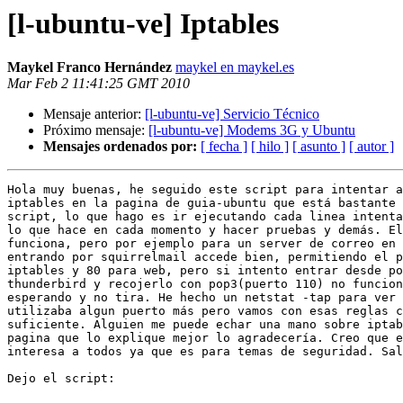
[l-ubuntu-ve] Iptables
Maykel Franco Hernández
maykel en maykel.es
Mar Feb 2 11:41:25 GMT 2010
Mensaje anterior:
[l-ubuntu-ve] Servicio Técnico
Próximo mensaje:
[l-ubuntu-ve] Modems 3G y Ubuntu
Mensajes ordenados por:
[ fecha ]
[ hilo ]
[ asunto ]
[ autor ]
Hola muy buenas, he seguido este script para intentar a
iptables en la pagina de guia-ubuntu que está bastante 
script, lo que hago es ir ejecutando cada linea intenta
lo que hace en cada momento y hacer pruebas y demás. El
funciona, pero por ejemplo para un server de correo en 
entrando por squirrelmail accede bien, permitiendo el p
iptables y 80 para web, pero si intento entrar desde po
thunderbird y recojerlo con pop3(puerto 110) no funcion
esperando y no tira. He hecho un netstat -tap para ver 
utilizaba algun puerto más pero vamos con esas reglas c
suficiente. Alguien me puede echar una mano sobre iptab
pagina que lo explique mejor lo agradecería. Creo que e
interesa a todos ya que es para temas de seguridad. Sal
Dejo el script:
