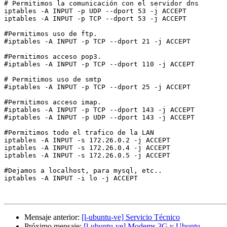
# Permitimos la comunicación con el servidor dns

iptables -A INPUT -p UDP --dport 53 -j ACCEPT

iptables -A INPUT -p TCP --dport 53 -j ACCEPT

#Permitimos uso de ftp.

#iptables -A INPUT -p TCP --dport 21 -j ACCEPT

#Permitimos acceso pop3.

#iptables -A INPUT -p TCP --dport 110 -j ACCEPT

# Permitimos uso de smtp

#iptables -A INPUT -p TCP --dport 25 -j ACCEPT

#Permitimos acceso imap.

#iptables -A INPUT -p TCP --dport 143 -j ACCEPT

#iptables -A INPUT -p UDP --dport 143 -j ACCEPT

#Permitimos todo el trafico de la LAN

iptables -A INPUT -s 172.26.0.2 -j ACCEPT

iptables -A INPUT -s 172.26.0.4 -j ACCEPT

iptables -A INPUT -s 172.26.0.5 -j ACCEPT

#Dejamos a localhost, para mysql, etc..

iptables -A INPUT -i lo -j ACCEPT

Mensaje anterior:
[l-ubuntu-ve] Servicio Técnico
Próximo mensaje:
[l-ubuntu-ve] Modems 3G y Ubuntu