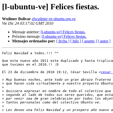
[l-ubuntu-ve] Felices fiestas.
Wuilmer Bolivar
elwuilmer en ubuntu.org.ve
Vie Dic 24 03:17:02 GMT 2010
Mensaje anterior:
[l-ubuntu-ve] Felices fiestas.
Próximo mensaje:
[l-ubuntu-ve] Felices fiestas.
Mensajes ordenados por:
[ fecha ]
[ hilo ]
[ asunto ]
[ autor ]
Feliz Navidad a todos.!!! ^^

Que este nuevo año 2011 este duplicado y hasta triplica
que tuvimos en el 2010.!! :D

El 23 de diciembre de 2010 19:12, César Sevilla <
cesar 
>
>
>
>
>
>
>
>
>