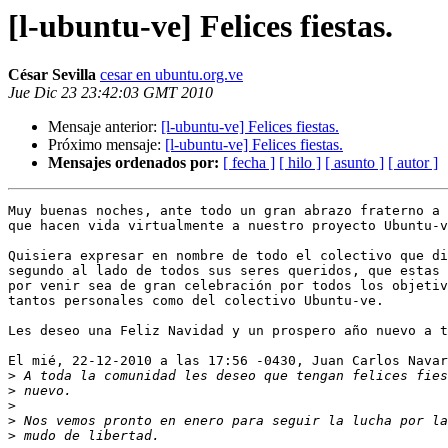
[l-ubuntu-ve] Felices fiestas.
César Sevilla
cesar en ubuntu.org.ve
Jue Dic 23 23:42:03 GMT 2010
Mensaje anterior:
[l-ubuntu-ve] Felices fiestas.
Próximo mensaje:
[l-ubuntu-ve] Felices fiestas.
Mensajes ordenados por:
[ fecha ]
[ hilo ]
[ asunto ]
[ autor ]
Muy buenas noches, ante todo un gran abrazo fraterno a 
que hacen vida virtualmente a nuestro proyecto Ubuntu-v
Quisiera expresar en nombre de todo el colectivo que di
segundo al lado de todos sus seres queridos, que estas 
por venir sea de gran celebración por todos los objetiv
tantos personales como del colectivo Ubuntu-ve.

Les deseo una Feliz Navidad y un prospero año nuevo a t
El mié, 22-12-2010 a las 17:56 -0430, Juan Carlos Navar
>
>
>
>
>