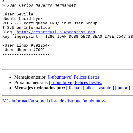
>
>
-- 

﻿César Sevilla

Ubuntu Lucid Lynx

PLUG --- Portuguesa GNU/Linux User Group

T.S.U en Informática

Blog: 
http://cesarsevilla.wordpress.com
Key fingerprint = 1280 16AF DCB8 5BCD 3EA0 179E C547 28
--------------------

-User Linux #392254-

-User Ubuntu #7091 -

--------------------

Mensaje anterior:
[l-ubuntu-ve] Felices fiestas.
Próximo mensaje:
[l-ubuntu-ve] Felices fiestas.
Mensajes ordenados por:
[ fecha ]
[ hilo ]
[ asunto ]
[ autor ]
Más información sobre la lista de distribución ubuntu-ve