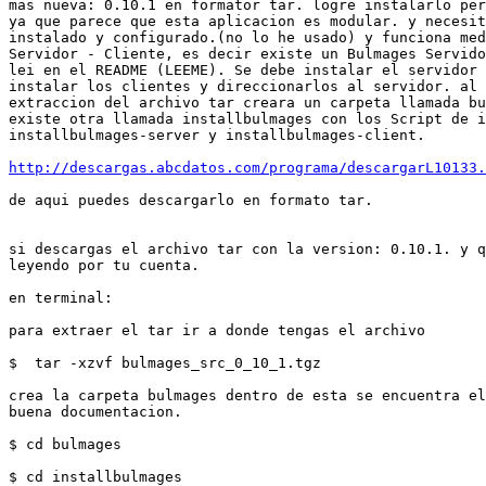
mas nueva: 0.10.1 en formator tar. logre instalarlo per
ya que parece que esta aplicacion es modular. y necesit
instalado y configurado.(no lo he usado) y funciona med
Servidor - Cliente, es decir existe un Bulmages Servido
lei en el README (LEEME). Se debe instalar el servidor 
instalar los clientes y direccionarlos al servidor. al 
extraccion del archivo tar creara un carpeta llamada bu
existe otra llamada installbulmages con los Script de i
installbulmages-server y installbulmages-client.

http://descargas.abcdatos.com/programa/descargarL10133.
de aqui puedes descargarlo en formato tar.

si descargas el archivo tar con la version: 0.10.1. y q
leyendo por tu cuenta.

en terminal:

para extraer el tar ir a donde tengas el archivo

$  tar -xzvf bulmages_src_0_10_1.tgz

crea la carpeta bulmages dentro de esta se encuentra el
buena documentacion.

$ cd bulmages

$ cd installbulmages
