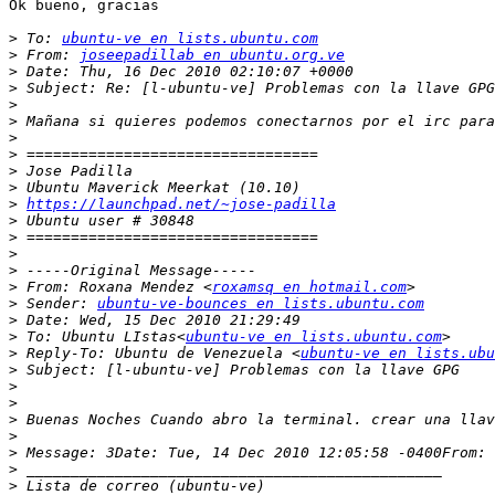
Ok bueno, gracias

>
 To: 
ubuntu-ve en lists.ubuntu.com
>
 From: 
joseepadillab en ubuntu.org.ve
>
>
>
>
>
>
>
>
>
https://launchpad.net/~jose-padilla
>
>
>
>
>
 From: Roxana Mendez <
roxamsq en hotmail.com
>
 Sender: 
ubuntu-ve-bounces en lists.ubuntu.com
>
>
 To: Ubuntu LIstas<
ubuntu-ve en lists.ubuntu.com
>
 Reply-To: Ubuntu de Venezuela <
ubuntu-ve en lists.ubu
>
>
>
>
>
>
 Message: 3Date: Tue, 14 Dec 2010 12:05:58 -0400From: 
>
>