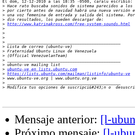
El dom, 12-12-2010 a las 18:35 -0500, caralu escribió:

>
>
>
>
>
http://www.katrinakross.com/free-system-sounds.html
>
>
>
>
>
>
>
>
>
>
ubuntu-ve en lists.ubuntu.com
>
https://lists.ubuntu.com/mailman/listinfo/ubuntu-ve
>
>
>
 Modifica tus opciones de suscripci&#243;n o  desuscri
Mensaje anterior:
[l-ubun
Próximo mensaje:
[l-ubu