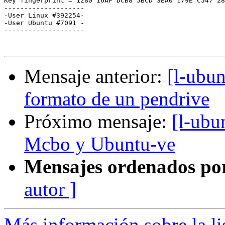
Key fingerprint = 1280 16AF DCB8 5BCD 3EA0 179E C547 28
--------------------

-User Linux #392254-

-User Ubuntu #7091 -

--------------------

Mensaje anterior:
[l-ubun
formato de un pendrive
Próximo mensaje:
[l-ubu
Mcbo y Ubuntu-ve
Mensajes ordenados po
autor ]
Más información sobre la li