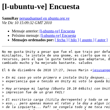
[l-ubuntu-ve] Encuesta
SamuRay
persaudsamuel en ubuntu.org.ve
Vie Dic 10 15:09:32 GMT 2010
Mensaje anterior:
[l-ubuntu-ve] Encuesta
Próximo mensaje:
[l-ubuntu-ve] Encuesta
Mensajes ordenados por:
[ fecha ]
[ hilo ]
[ asunto ]
[ autor ]
No me gusta Unity a pesar que fue el que trajo por defa
minilaptos, le instale de una gnome, es cierto que no c
recursos, pero al que le guste tendría que adaptarse, d
cambiado mucho y ha mejorado bastante. saludos

El 6 de diciembre de 2010 17:27, Jesus Marin <
jesusange
>
>
>
>
>
>
>
>
>