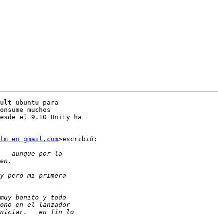
ult ubuntu para

onsume muchos

esde el 9.10 Unity ha

lm en gmail.com
>escribió:
