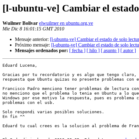
[l-ubuntu-ve] Cambiar el estado
Wuilmer Bolivar
elwuilmer en ubuntu.org.ve
Mie Dic 8 16:01:15 GMT 2010
Mensaje anterior:
[l-ubuntu-ve] Cambiar el estado de solo lectu
Próximo mensaje:
[l-ubuntu-ve] Cambiar el estado de solo lect
Mensajes ordenados por:
[ fecha ]
[ hilo ]
[ asunto ]
[ autor ]
Eduard Lucena,

Gracias por tu recordatorio y es algo que tengo claro, 
respuesta que Ubuntu quizas no presente problemas con e
Francisco Padro menciono tener problemas de lectura con
no menciono que el problema lo tenia en Ubuntu a lo que
Windows por ese motivo la respuesta, pues es problema c
problemas con el usb.

Solo respondi varias posibles soluciones.

En fin ^^

Eduard tu cual crees es la solucion al problema de Fran