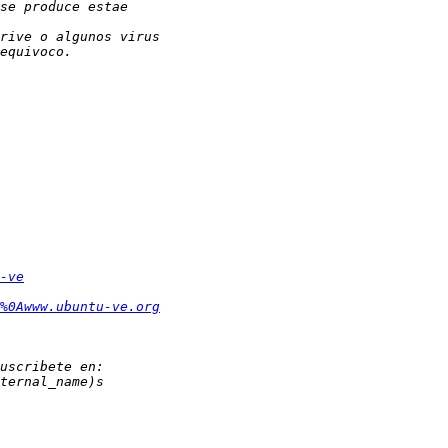
-ve
%0Awww.ubuntu-ve.org