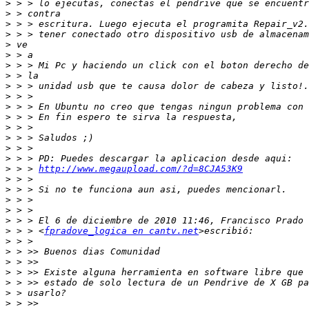
>
>
>
>
>
>
>
>
>
>
>
>
>
>
>
>
>
 > > 
http://www.megaupload.com/?d=8CJA53K9
>
>
>
>
>
>
 > > <
fpradove_logica en cantv.net
>
>
>
>
>
>
>