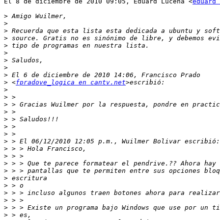
El 8 de diciembre de 2010 09:05, Eduard Lucena <
eduard 
>
>
>
>
>
>
>
>
>
>
 <
fpradove_logica en cantv.net
>
>
>
>
>
>
>
>
>
>
>
>
>
>
>
>
>
>