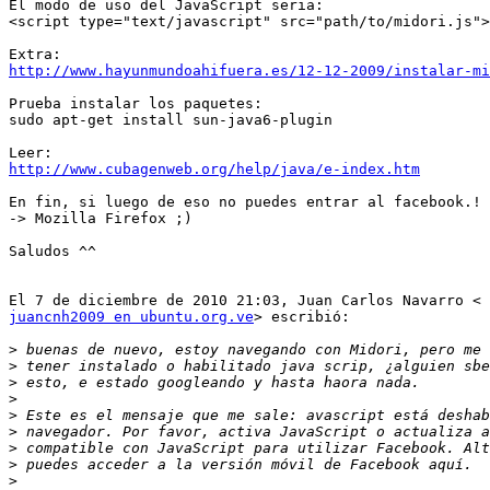
El modo de uso del JavaScript seria:

<script type="text/javascript" src="path/to/midori.js">
http://www.hayunmundoahifuera.es/12-12-2009/instalar-mi
Prueba instalar los paquetes:

sudo apt-get install sun-java6-plugin

http://www.cubagenweb.org/help/java/e-index.htm
En fin, si luego de eso no puedes entrar al facebook.!

-> Mozilla Firefox ;)

Saludos ^^

juancnh2009 en ubuntu.org.ve
> escribió:

>
>
>
>
>
>
>
>
>