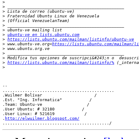
>
>
>
>
>
>
>
>
ubuntu-ve en lists.ubuntu.com
>
https://lists.ubuntu.com/mailman/listinfo/ubuntu-ve
>
 www.ubuntu-ve.org<
https://lists.ubuntu.com/mailman/li
>
>
>
>
https://lists.ubuntu.com/mailman/listinfo/%
>
-- 

.............................................

.Wuilmer Bolívar                     /

.Est. "Ing. Informatica"           /

.Team: Ubuntu-ve                  /

.User Ubuntu: # 32180           /

.User Linux: # 521619            /

.
http://elwuilmer.blogspot.com/