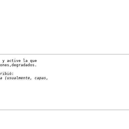
 y active la que

ones,degradados.

ribió:
