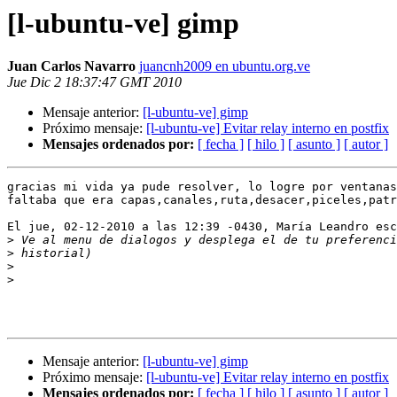
[l-ubuntu-ve] gimp
Juan Carlos Navarro
juancnh2009 en ubuntu.org.ve
Jue Dic 2 18:37:47 GMT 2010
Mensaje anterior:
[l-ubuntu-ve] gimp
Próximo mensaje:
[l-ubuntu-ve] Evitar relay interno en postfix
Mensajes ordenados por:
[ fecha ]
[ hilo ]
[ asunto ]
[ autor ]
gracias mi vida ya pude resolver, lo logre por ventanas
faltaba que era capas,canales,ruta,desacer,piceles,patr
El jue, 02-12-2010 a las 12:39 -0430, María Leandro esc
>
>
>
>
Mensaje anterior:
[l-ubuntu-ve] gimp
Próximo mensaje:
[l-ubuntu-ve] Evitar relay interno en postfix
Mensajes ordenados por:
[ fecha ]
[ hilo ]
[ asunto ]
[ autor ]