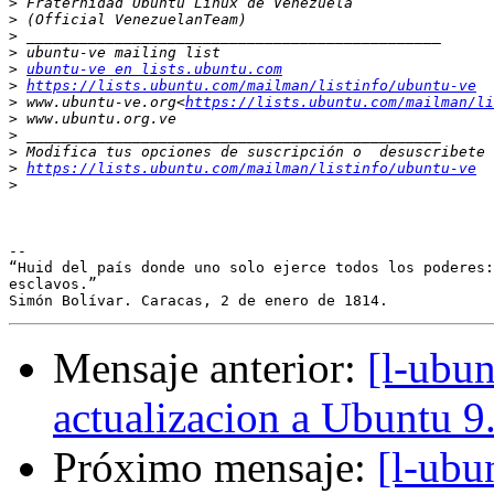
>
>
>
>
>
ubuntu-ve en lists.ubuntu.com
>
https://lists.ubuntu.com/mailman/listinfo/ubuntu-ve
>
 www.ubuntu-ve.org<
https://lists.ubuntu.com/mailman/li
>
>
>
>
https://lists.ubuntu.com/mailman/listinfo/ubuntu-ve
>
-- 

“Huid del país donde uno solo ejerce todos los poderes:
esclavos.”

Mensaje anterior:
[l-ubu
actualizacion a Ubuntu 9
Próximo mensaje:
[l-ubu