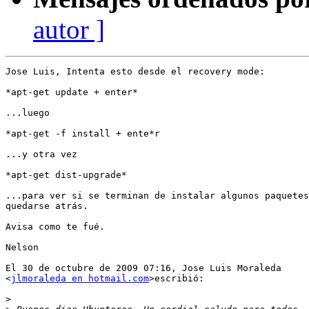
autor ]
Jose Luis, Intenta esto desde el recovery mode:

*apt-get update + enter*

...luego

*apt-get -f install + ente*r

...y otra vez

*apt-get dist-upgrade*

...para ver si se terminan de instalar algunos paquetes
quedarse atrás.

Avisa como te fué.

Nelson

El 30 de octubre de 2009 07:16, Jose Luis Moraleda

<
jlmoraleda en hotmail.com
>escribió:

>