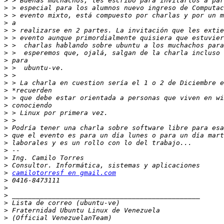
>
>
>
>
>
>
>
>
>
>
>
>
>
>
>
>
>
>
>
>
>
>
>
>
camilotorresf en gmail.com
>
>
>
>
>
>