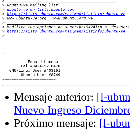
>
>
>
ubuntu-ve en lists.ubuntu.com
>
https://lists.ubuntu.com/mailman/listinfo/ubuntu-ve
>
>
>
>
https://lists.ubuntu.com/mailman/listinfo/ubuntu-ve
>
-- 

=======================

           Eduard Lucena

        Cel:=0424-5216478

   GNU/Linux User #403161

        Ubuntu User #8749

Mensaje anterior:
[l-ubun
Nuevo Ingreso Diciembr
Próximo mensaje:
[l-ubu