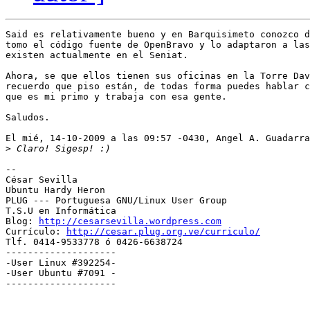
Said es relativamente bueno y en Barquisimeto conozco d
tomo el código fuente de OpenBravo y lo adaptaron a las
existen actualmente en el Seniat.

Ahora, se que ellos tienen sus oficinas en la Torre Dav
recuerdo que piso están, de todas forma puedes hablar c
que es mi primo y trabaja con esa gente.

Saludos.

El mié, 14-10-2009 a las 09:57 -0430, Angel A. Guadarra
>
-- 

﻿César Sevilla

Ubuntu Hardy Heron

PLUG --- Portuguesa GNU/Linux User Group

T.S.U en Informática

Blog: 
http://cesarsevilla.wordpress.com
Currículo: 
http://cesar.plug.org.ve/curriculo/
Tlf. 0414-9533778 ó 0426-6638724

--------------------

-User Linux #392254-

-User Ubuntu #7091 -

--------------------
