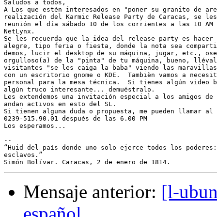
Saludos a todos,

A Los que estén interesados en "poner su granito de are
realización del Karmic Release Party de Caracas, se les
reunión el día sábado 10 de los corrientes a las 10 AM 
NetLynx.

Se les recuerda que la idea del release party es hacer 
alegre, tipo feria o fiesta, donde la nota sea comparti
demos, lucir el desktop de su máquina, jugar, etc., ose
orgulloso(a) de la "pinta" de tu máquina, bueno, lléval
visitantes "se les caiga la baba" viendo las maravillas
con un escritorio gnome o KDE.  Tambièn vamos a necesit
personal para la mesa técnica.  Si tienes algún video b
algún truco interesante... demuéstralo.

Les extendemos una invitación especial a los amigos de 
andan activos en esto del SL.

Si tienen alguna duda o propuesta, me pueden llamar al 
0239-515.90.01 después de las 6.00 PM

Los esperamos...

-- 

“Huid del país donde uno solo ejerce todos los poderes:
esclavos.”

Mensaje anterior:
[l-ubu
español