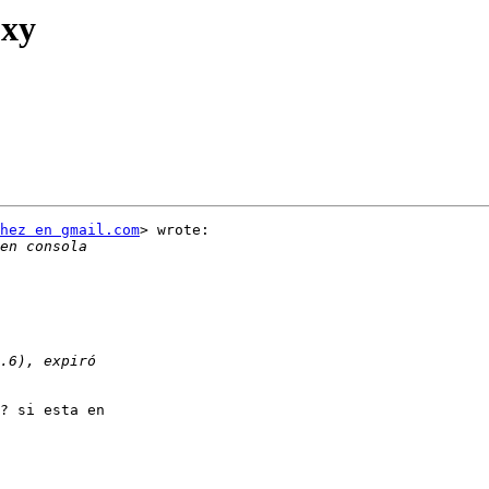
oxy
hez en gmail.com
> wrote:

? si esta en
