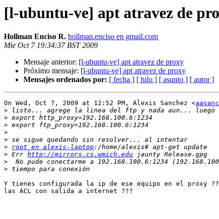
[l-ubuntu-ve] apt atravez de pr
Hollman Enciso R.
hollman.enciso en gmail.com
Mie Oct 7 19:34:37 BST 2009
Mensaje anterior:
[l-ubuntu-ve] apt atravez de proxy
Próximo mensaje:
[l-ubuntu-ve] apt atravez de proxy
Mensajes ordenados por:
[ fecha ]
[ hilo ]
[ asunto ]
[ autor ]
On Wed, Oct 7, 2009 at 12:52 PM, Alexis Sanchez <
aasanc
>
>
>
>
>
>
root en alexis-laptop
>
 Err 
http://mirrors.cs.wmich.edu
>
>
Y tienes configurada la ip de ese equipo en el proxy ??
las ACL con salida a internet ???
