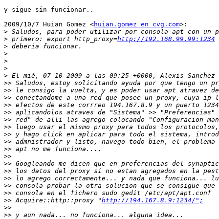
y sigue sin funcionar..

2009/10/7 Huian Gomez <
huian.gomez en cvg.com
>:

>
>
 primero: export http_proxy=
http://192.168.99.99:1234
>
>
>
>
>
>>
>>
>>
>>
>>
>>
>>
>>
>>
>>
>>
>>
>>
>>
>>
>>
>>
 Acquire::http::proxy "
http://194.167.8.9:1234/";
>>
>>