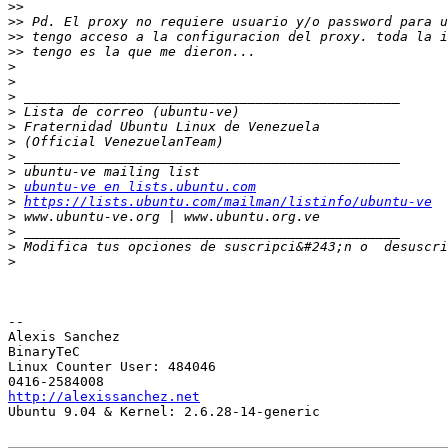
>>
>>
>>
>>
>
>
>
>
>
>
>
>
>
ubuntu-ve en lists.ubuntu.com
>
https://lists.ubuntu.com/mailman/listinfo/ubuntu-ve
>
>
>
 Modifica tus opciones de suscripci&#243;n o  desuscri
>
-- 

Alexis Sanchez

BinaryTeC

Linux Counter User: 484046

http://alexissanchez.net

Ubuntu 9.04 & Kernel: 2.6.28-14-generic
