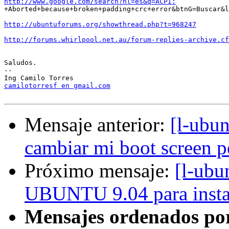
http://www.google.com/search?hl=es&q=ACPI:

+Aborted+because+broken+padding+crc+error&btnG=Buscar&l
http://ubuntuforums.org/showthread.php?t=968247
http://forums.whirlpool.net.au/forum-replies-archive.cf
Saludos.

-- 

camilotorresf en gmail.com
Mensaje anterior:
[l-ubu
cambiar mi boot screen 
Próximo mensaje:
[l-ubu
UBUNTU 9.04 para instal
Mensajes ordenados po