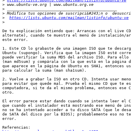
>
https://lists.ubuntu.com/mailman/listinfo/ubuntu-ve
>
>
>
>
https://lists.ubuntu.com/mailman/listinfo/ubuntu-ve
>
De tu explicación entiendo que: Arrancas con el Live CD
alternate), cuando te muestra el menú de instalación/ar
este error.

1. Este CD lo grabaste de una imagen ISO que te descarg
Ubuntu (supongo). Verifica que la imagen ISO esté corre
puede verificar la suma MD5 del archivo ISO. Para ello 
(man md5sum) y compárala con la que está en la página d
que aparece en la página de Ubuntu es SHA1, entonces us
para calcular la suma (man sha1sum).

2. Vuelve a grabar la ISO en otro CD. Intenta usar meno
para evitar que quede mal. Prueba el mismo CD que te es
computadora, si te da el mismo problema, entonces ese C
otro.

El error parece estar dando cuando se intenta leer el C
que cuando el instalador está mostrando ese menú de ins
no se ha intentado acceder a tu disco SATA (que le desa
de SATA del disco por la BIOS); probablemente eso no te
error.
