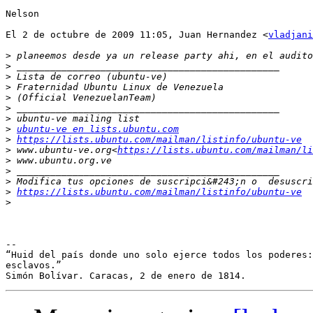
Nelson

El 2 de octubre de 2009 11:05, Juan Hernandez <
vladjani
>
>
>
>
>
>
>
>
ubuntu-ve en lists.ubuntu.com
>
https://lists.ubuntu.com/mailman/listinfo/ubuntu-ve
>
 www.ubuntu-ve.org<
https://lists.ubuntu.com/mailman/li
>
>
>
>
https://lists.ubuntu.com/mailman/listinfo/ubuntu-ve
>
-- 

“Huid del país donde uno solo ejerce todos los poderes:
esclavos.”
