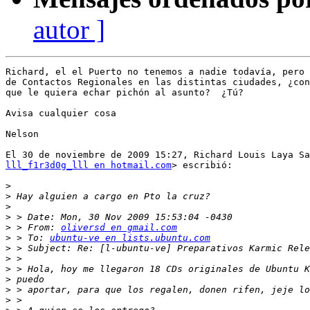
autor ]
Richard, el el Puerto no tenemos a nadie todavía, pero 
de Contactos Regionales en las distintas ciudades, ¿con
que le quiera echar pichón al asunto?  ¿Tú?

Avisa cualquier cosa

Nelson

lll_f1r3d0g_lll en hotmail.com
> escribió:

>
>
>
>
>
 > From: 
oliversd en gmail.com
>
 > To: 
ubuntu-ve en lists.ubuntu.com
>
>
>
>
>
>