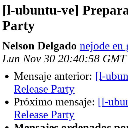
[l-ubuntu-ve] Prepar
Party
Nelson Delgado
nejode en
Lun Nov 30 20:40:58 GMT
Mensaje anterior:
[l-ubu
Release Party
Próximo mensaje:
[l-ubu
Release Party
Mensajes ordenados po