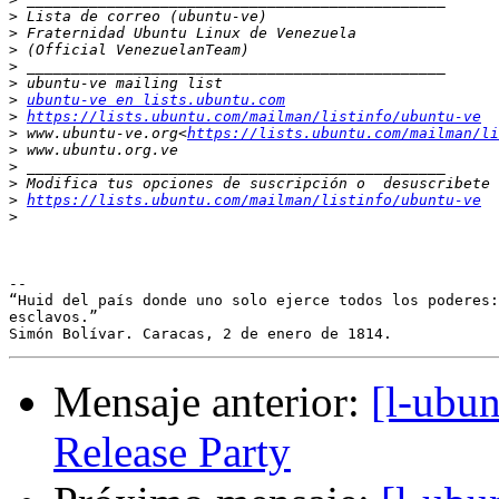
>
>
>
>
>
>
ubuntu-ve en lists.ubuntu.com
>
https://lists.ubuntu.com/mailman/listinfo/ubuntu-ve
>
 www.ubuntu-ve.org<
https://lists.ubuntu.com/mailman/li
>
>
>
>
https://lists.ubuntu.com/mailman/listinfo/ubuntu-ve
>
-- 

“Huid del país donde uno solo ejerce todos los poderes:
esclavos.”

Mensaje anterior:
[l-ubu
Release Party