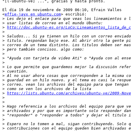
"[l-ubuntu-ve] ...", gracias y hasta pronto.

El día 19 de noviembre de 2009 06:10, Efrain Valles

<
effie-jayx en ubuntu.com
> escribió:

>
>
>
http://doc.ubuntu-es.org/LoCo:Lineamientos_lista_de_c
>
>
>
>
>
>
>
>
>
>
>
>
>
>
>
https://lists.ubuntu.com/archives/ubuntu-ve/2009-Nove
>
>
>
>
>
>
>
>