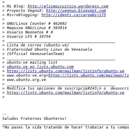
>
>
 Mi Blog: 
http://elsimpicuitico.wordpress.com
>
 Proyecto VegnuX: 
http://vegnux.blogspot.com
>
 Microblogging: 
http://identi.ca/cargabsj175
>
>
>
>
>
>
>
>
>
>
>
>
ubuntu-ve en lists.ubuntu.com
>
https://lists.ubuntu.com/mailman/listinfo/ubuntu-ve
>
 www.ubuntu-ve.org<
https://lists.ubuntu.com/mailman/li
>
>
>
>
https://lists.ubuntu.com/mailman/listinfo/ubuntu-ve
>
-- 

Saludos Fraternos Ubunteros!

_______________________________________________________
"No pases la vida tratando de hacer trabajar a tu compu