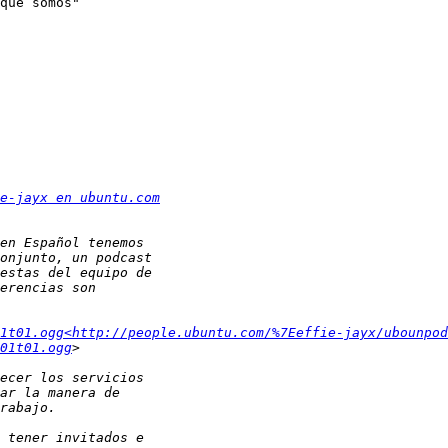
que somos"

e-jayx en ubuntu.com
1t01.ogg<http://people.ubuntu.com/%7Eeffie-jayx/ubounpod
01t01.ogg