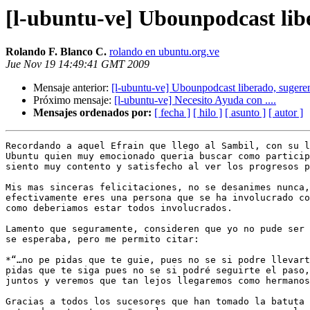
[l-ubuntu-ve] Ubounpodcast libe
Rolando F. Blanco C.
rolando en ubuntu.org.ve
Jue Nov 19 14:49:41 GMT 2009
Mensaje anterior:
[l-ubuntu-ve] Ubounpodcast liberado, sugeren
Próximo mensaje:
[l-ubuntu-ve] Necesito Ayuda con ....
Mensajes ordenados por:
[ fecha ]
[ hilo ]
[ asunto ]
[ autor ]
Recordando a aquel Efrain que llego al Sambil, con su l
Ubuntu quien muy emocionado queria buscar como particip
siento muy contento y satisfecho al ver los progresos p
Mis mas sinceras felicitaciones, no se desanimes nunca,
efectivamente eres una persona que se ha involucrado co
como deberiamos estar todos involucrados.

Lamento que seguramente, consideren que yo no pude ser 
se esperaba, pero me permito citar:

*“…no pe pidas que te guie, pues no se si podre llevart
pidas que te siga pues no se si podré seguirte el paso,
juntos y veremos que tan lejos llegaremos como hermanos
Gracias a todos los sucesores que han tomado la batuta 