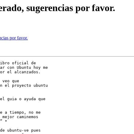
rado, sugerencias por favor.
cias por favor.
ibro oficial de

ar con Ubuntu hoy me

or el alcanzados.

 veo que

n el proyecto ubuntu

el guia o ayuda que

e a tiempo, no me

 mejor caminemos

” *

de ubuntu-ve pues
