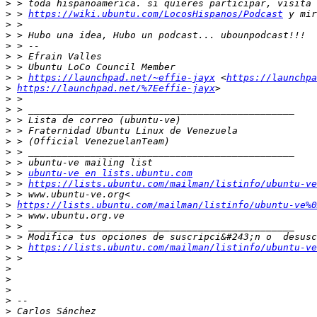
>
>
 > 
https://wiki.ubuntu.com/LocosHispanos/Podcast
>
>
>
>
>
>
 > 
https://launchpad.net/~effie-jayx
 <
https://launchpa
>
https://launchpad.net/%7Eeffie-jayx
>
>
>
>
>
>
>
>
 > 
ubuntu-ve en lists.ubuntu.com
>
 > 
https://lists.ubuntu.com/mailman/listinfo/ubuntu-ve
>
>
https://lists.ubuntu.com/mailman/listinfo/ubuntu-ve%0
>
>
>
>
 > 
https://lists.ubuntu.com/mailman/listinfo/ubuntu-ve
>
>
>
>
>
>