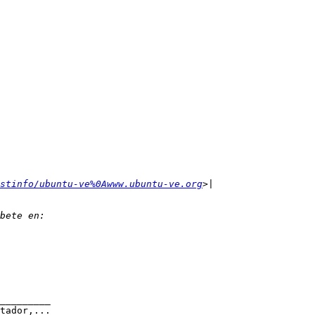
stinfo/ubuntu-ve%0Awww.ubuntu-ve.org
_________

tador,...
