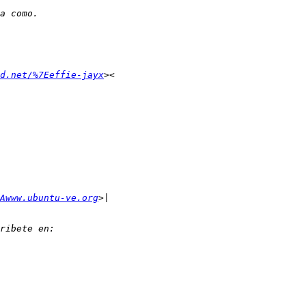
d.net/%7Eeffie-jayx
Awww.ubuntu-ve.org