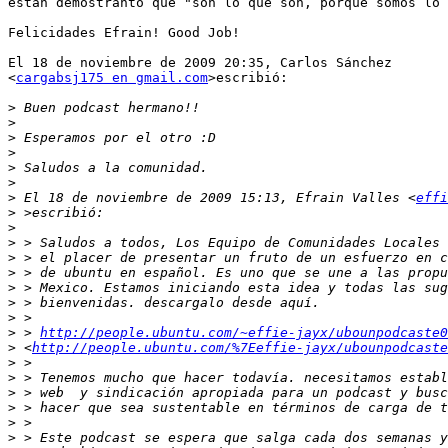
estan demostranto que "son lo que son, porque somos lo 
Felicidades Efrain! Good Job!

El 18 de noviembre de 2009 20:35, Carlos Sánchez

<
cargabsj175 en gmail.com
>escribió:

>
>
>
>
>
>
>
 El 18 de noviembre de 2009 15:13, Efrain Valles <
effi
>
>
>
>
>
>
>
>
>
 > 
http://people.ubuntu.com/~effie-jayx/ubounpodcaste0
>
 <
http://people.ubuntu.com/%7Eeffie-jayx/ubounpodcaste
>
>
>
>
>
>