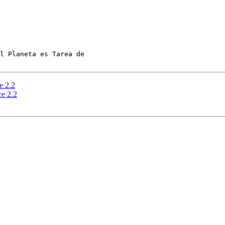
l Planeta es Tarea de

e 2.2
ce 2.2