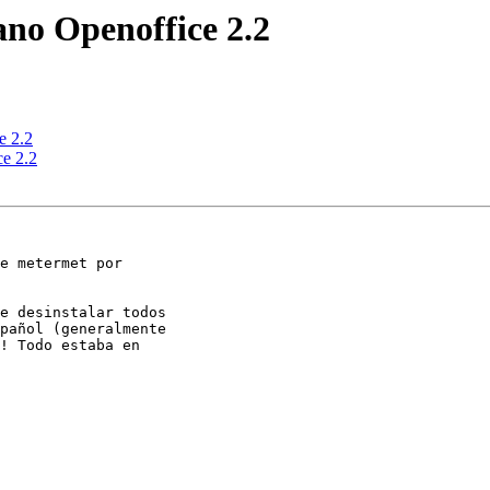
ano Openoffice 2.2
e 2.2
ce 2.2
e metermet por

e desinstalar todos

pañol (generalmente

! Todo estaba en
