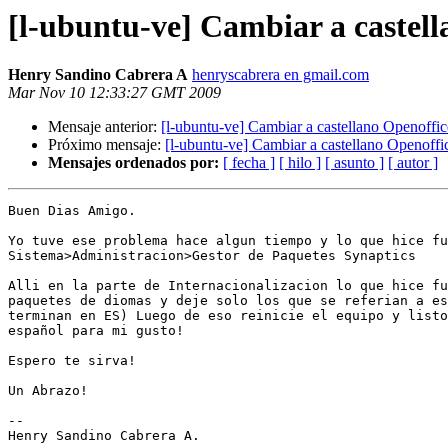
[l-ubuntu-ve] Cambiar a castell
Henry Sandino Cabrera A
henryscabrera en gmail.com
Mar Nov 10 12:33:27 GMT 2009
Mensaje anterior:
[l-ubuntu-ve] Cambiar a castellano Openoffic
Próximo mensaje:
[l-ubuntu-ve] Cambiar a castellano Openoffi
Mensajes ordenados por:
[ fecha ]
[ hilo ]
[ asunto ]
[ autor ]
Buen Dias Amigo.

Yo tuve ese problema hace algun tiempo y lo que hice fu
Sistema>Administracion>Gestor de Paquetes Synaptics

Alli en la parte de Internacionalizacion lo que hice fu
paquetes de diomas y deje solo los que se referian a es
terminan en ES) Luego de eso reinicie el equipo y listo
español para mi gusto!

Espero te sirva!

Un Abrazo!

-- 

Henry Sandino Cabrera A.
