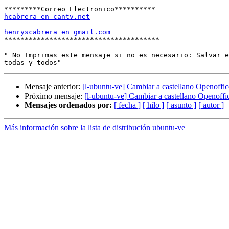
hcabrera en cantv.net
henryscabrera en gmail.com

**************************************

" No Imprimas este mensaje si no es necesario: Salvar e
Mensaje anterior:
[l-ubuntu-ve] Cambiar a castellano Openoffic
Próximo mensaje:
[l-ubuntu-ve] Cambiar a castellano Openoffi
Mensajes ordenados por:
[ fecha ]
[ hilo ]
[ asunto ]
[ autor ]
Más información sobre la lista de distribución ubuntu-ve