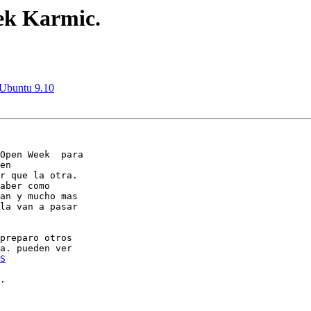
ek Karmic.
 Ubuntu 9.10
Open Week  para

r que la otra.

aber como

an y mucho mas

la van a pasar

preparo otros

a. pueden ver

S
.
