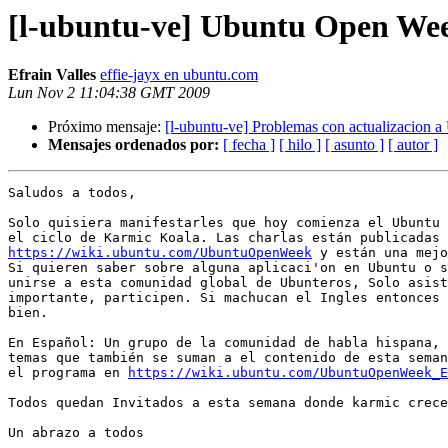
[l-ubuntu-ve] Ubuntu Open We
Efrain Valles
effie-jayx en ubuntu.com
Lun Nov 2 11:04:38 GMT 2009
Próximo mensaje:
[l-ubuntu-ve] Problemas con actualizacion a
Mensajes ordenados por:
[ fecha ]
[ hilo ]
[ asunto ]
[ autor ]
Saludos a todos,

Solo quisiera manifestarles que hoy comienza el Ubuntu 
https://wiki.ubuntu.com/UbuntuOpenWeek
 y están una mejo
Si quieren saber sobre alguna aplicaci'on en Ubuntu o s
unirse a esta comunidad global de Ubunteros, Solo asist
importante, participen. Si machucan el Ingles entonces 
bien.

En Español: Un grupo de la comunidad de habla hispana, 
temas que también se suman a el contenido de esta seman
el programa en 
https://wiki.ubuntu.com/UbuntuOpenWeek_E
Todos quedan Invitados a esta semana donde karmic crece
Un abrazo a todos
