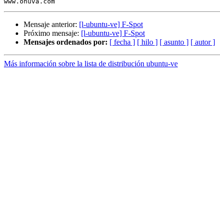
Mensaje anterior:
[l-ubuntu-ve] F-Spot
Próximo mensaje:
[l-ubuntu-ve] F-Spot
Mensajes ordenados por:
[ fecha ]
[ hilo ]
[ asunto ]
[ autor ]
Más información sobre la lista de distribución ubuntu-ve