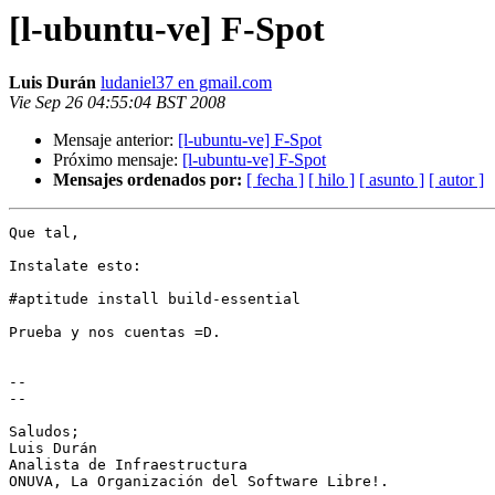
[l-ubuntu-ve] F-Spot
Luis Durán
ludaniel37 en gmail.com
Vie Sep 26 04:55:04 BST 2008
Mensaje anterior:
[l-ubuntu-ve] F-Spot
Próximo mensaje:
[l-ubuntu-ve] F-Spot
Mensajes ordenados por:
[ fecha ]
[ hilo ]
[ asunto ]
[ autor ]
Que tal,

Instalate esto:

#aptitude install build-essential

Prueba y nos cuentas =D.

-- 

--

Saludos;

Luis Durán

Analista de Infraestructura

ONUVA, La Organización del Software Libre!.
