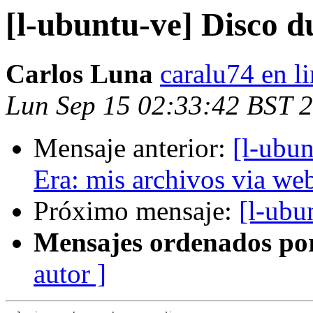
[l-ubuntu-ve] Disco d
Carlos Luna
caralu74 en l
Lun Sep 15 02:33:42 BST 
Mensaje anterior:
[l-ubu
Era: mis archivos via we
Próximo mensaje:
[l-ubu
Mensajes ordenados po
autor ]