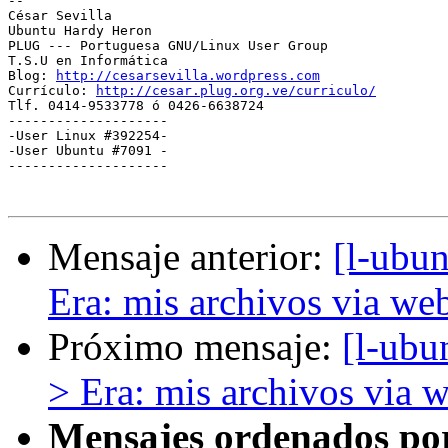
-- 

﻿César Sevilla

Ubuntu Hardy Heron

PLUG --- Portuguesa GNU/Linux User Group

T.S.U en Informática

Blog: 
http://cesarsevilla.wordpress.com
Currículo: 
http://cesar.plug.org.ve/curriculo/
Tlf. 0414-9533778 ó 0426-6638724

--------------------

-User Linux #392254-

-User Ubuntu #7091 -

--------------------

Mensaje anterior:
[l-ubu
Era: mis archivos via we
Próximo mensaje:
[l-ubu
> Era: mis archivos via 
Mensajes ordenados po