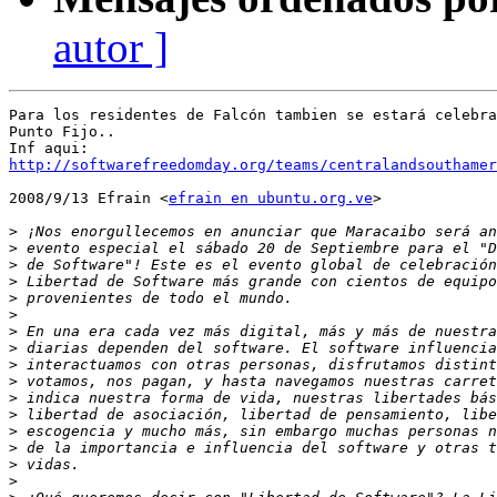
autor ]
Para los residentes de Falcón tambien se estará celebra
Punto Fijo..

http://softwarefreedomday.org/teams/centralandsouthamer
2008/9/13 Efrain <
efrain en ubuntu.org.ve
>

>
>
>
>
>
>
>
>
>
>
>
>
>
>
>
>