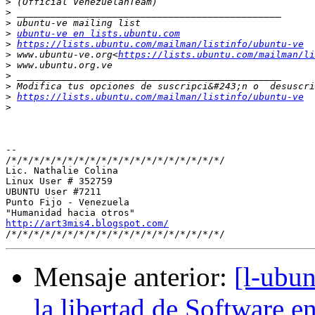
>
>
>
>
ubuntu-ve en lists.ubuntu.com
>
https://lists.ubuntu.com/mailman/listinfo/ubuntu-ve
>
 www.ubuntu-ve.org<
https://lists.ubuntu.com/mailman/li
>
>
>
>
https://lists.ubuntu.com/mailman/listinfo/ubuntu-ve
>
-- 

/*/*/*/*/*/*/*/*/*/*/*/*/*/*/*/*/*/*/*/

Lic. Nathalie Colina

Linux User # 352759

UBUNTU User #7211

Punto Fijo - Venezuela

http://art3mis4.blogspot.com/
Mensaje anterior:
[l-ubun
la libertad de Software 