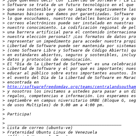
>
>
>
>
>
>
>
>
>
>
>
>
>
>
>
>
>
>
>
>
http://softwarefreedomday.org/teams/centralandsoutham
>
>
>
>
>
>
>
>
>
>