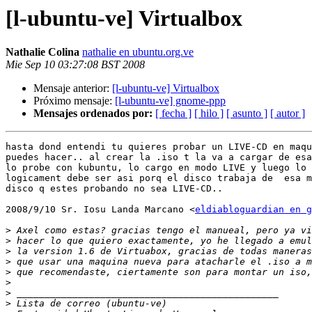
[l-ubuntu-ve] Virtualbox
Nathalie Colina
nathalie en ubuntu.org.ve
Mie Sep 10 03:27:08 BST 2008
Mensaje anterior:
[l-ubuntu-ve] Virtualbox
Próximo mensaje:
[l-ubuntu-ve] gnome-ppp
Mensajes ordenados por:
[ fecha ]
[ hilo ]
[ asunto ]
[ autor ]
hasta dond entendi tu quieres probar un LIVE-CD en maqu
puedes hacer.. al crear la .iso t la va a cargar de esa
lo probe con kubuntu, lo cargo en modo LIVE y luego lo 
logicament debe ser asi porq el disco trabaja de  esa m
disco q estes probando no sea LIVE-CD..

2008/9/10 Sr. Iosu Landa Marcano <
eldiabloguardian en g
>
>
>
>
>
>
>
>