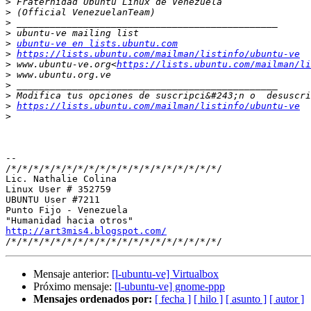
>
>
>
>
>
ubuntu-ve en lists.ubuntu.com
>
https://lists.ubuntu.com/mailman/listinfo/ubuntu-ve
>
 www.ubuntu-ve.org<
https://lists.ubuntu.com/mailman/li
>
>
>
>
https://lists.ubuntu.com/mailman/listinfo/ubuntu-ve
>
-- 

/*/*/*/*/*/*/*/*/*/*/*/*/*/*/*/*/*/*/*/

Lic. Nathalie Colina

Linux User # 352759

UBUNTU User #7211

Punto Fijo - Venezuela

http://art3mis4.blogspot.com/
Mensaje anterior:
[l-ubuntu-ve] Virtualbox
Próximo mensaje:
[l-ubuntu-ve] gnome-ppp
Mensajes ordenados por:
[ fecha ]
[ hilo ]
[ asunto ]
[ autor ]