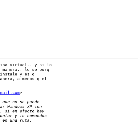
ina virtual.. y si lo

 manera.. lo se porq

instale y es q

anera, a menos q el

mail.com
>
