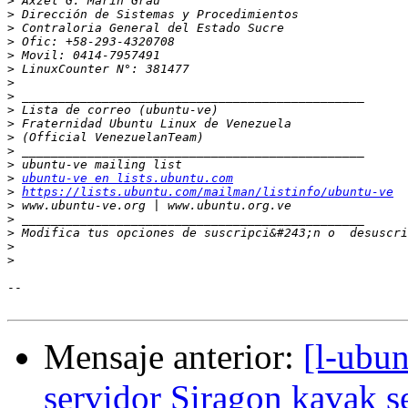
>
>
>
>
>
>
>
>
>
>
>
>
>
>
ubuntu-ve en lists.ubuntu.com
>
https://lists.ubuntu.com/mailman/listinfo/ubuntu-ve
>
>
>
 Modifica tus opciones de suscripci&#243;n o  desuscri
>
>
-- 

Mensaje anterior:
[l-ubu
servidor Siragon kavak