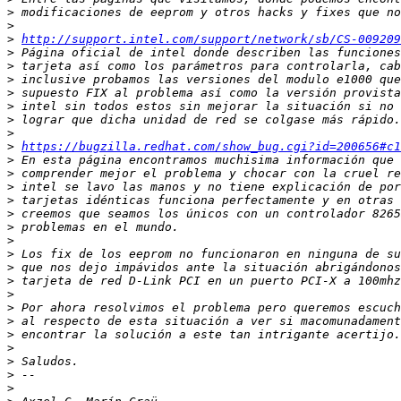
>
>
>
http://support.intel.com/support/network/sb/CS-009209
>
>
>
>
>
>
>
>
https://bugzilla.redhat.com/show_bug.cgi?id=200656#c1
>
>
>
>
>
>
>
>
>
>
>
>
>
>
>
>
>
>