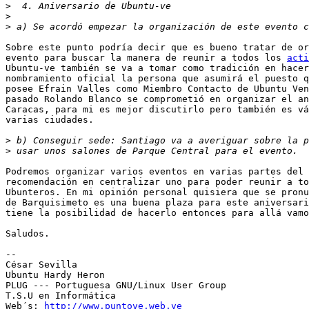
>
>
>
Sobre este punto podría decir que es bueno tratar de or
evento para buscar la manera de reunir a todos los 
acti
Ubuntu-ve también se va a tomar como tradición en hacer
nombramiento oficial la persona que asumirá el puesto q
posee Efrain Valles como Miembro Contacto de Ubuntu Ven
pasado Rolando Blanco se comprometió en organizar el an
Caracas, para mi es mejor discutirlo pero también es vá
varias ciudades.

>
>
Podremos organizar varios eventos en varias partes del 
recomendación en centralizar uno para poder reunir a to
Ubunteros. En mi opinión personal quisiera que se pronu
de Barquisimeto es una buena plaza para este aniversari
tiene la posibilidad de hacerlo entonces para allá vamo
Saludos.

-- 

﻿César Sevilla

Ubuntu Hardy Heron

PLUG --- Portuguesa GNU/Linux User Group

T.S.U en Informática

Web´s: 
http://www.puntove.web.ve