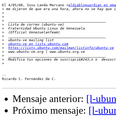
El 4/05/08, Iosu Landa Marcano <
eldiabloguardian en gma
>
>
>
>
>
>
>
>
>
>
ubuntu-ve en lists.ubuntu.com
>
https://lists.ubuntu.com/mailman/listinfo/ubuntu-ve
>
>
>
  Modifica tus opciones de suscripci&#243;n o  desuscr
>
-- 

Ricardo C. Fernández de C.

Mensaje anterior:
[l-ubu
Próximo mensaje:
[l-ubu