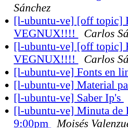
Sánchez
[l-ubuntu-ve] [off to
VEGNUX!!!!
Carlos S
[l-ubuntu-ve] [off to
VEGNUX!!!!
Carlos S
[l-ubuntu-ve] Fonts en l
[l-ubuntu-ve] Material 
[l-ubuntu-ve] Saber Ip's
[l-ubuntu-ve] Minuta de
9:00pm
Moisés Valenzu