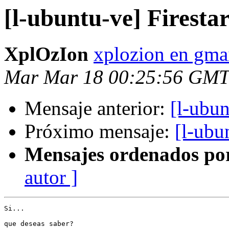
[l-ubuntu-ve] Firestar
XplOzIon
xplozion en gma
Mar Mar 18 00:25:56 GMT
Mensaje anterior:
[l-ubun
Próximo mensaje:
[l-ubu
Mensajes ordenados po
autor ]
Si...

que deseas saber?
