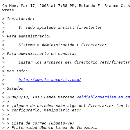
On Mon, Mar 17, 2008 at 7:58 PM, Rolando F. Blanco C. <
wrote:

>
>
>
>
>
>
>
>
>
>
>
>
>
>
>
http://www.fs-security.com/
>
>
>
>
 2008/3/18, Iosu Landa Marcano <
eldiabloguardian en gm
>
>
>
>
>
>
>