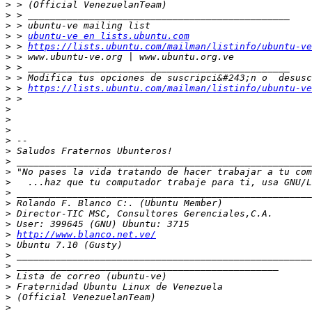
>
>
>
>
 > 
ubuntu-ve en lists.ubuntu.com
>
 > 
https://lists.ubuntu.com/mailman/listinfo/ubuntu-ve
>
>
>
>
 > 
https://lists.ubuntu.com/mailman/listinfo/ubuntu-ve
>
>
>
>
>
>
>
>
>
>
>
>
>
>
http://www.blanco.net.ve/
>
>
>
>
>
>
>