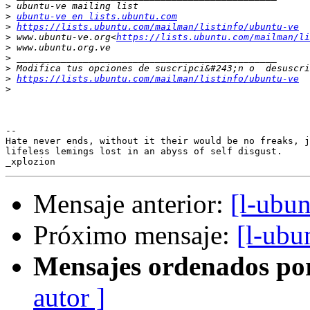
>
>
ubuntu-ve en lists.ubuntu.com
>
https://lists.ubuntu.com/mailman/listinfo/ubuntu-ve
>
 www.ubuntu-ve.org<
https://lists.ubuntu.com/mailman/li
>
>
>
>
https://lists.ubuntu.com/mailman/listinfo/ubuntu-ve
>
-- 

Hate never ends, without it their would be no freaks, j
lifeless lemings lost in an abyss of self disgust.

Mensaje anterior:
[l-ubun
Próximo mensaje:
[l-ubu
Mensajes ordenados po
autor ]