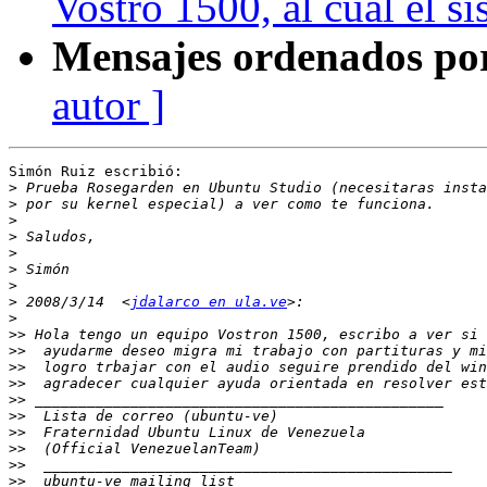
Vostro 1500, al cual el s
Mensajes ordenados po
autor ]
Simón Ruiz escribió:

>
>
>
>
>
>
>
>
 2008/3/14  <
jdalarco en ula.ve
>
>>
>>
>>
>>
>>
>>
>>
>>
>>
>>