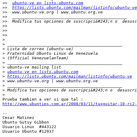
>>
ubuntu-ve en lists.ubuntu.com
>>
https://lists.ubuntu.com/mailman/listinfo/ubuntu-ve
>>
>>
>>
  Modifica tus opciones de suscripci&#243;n o  desusc
>>
>>
>>
>
>
>
>
>
>
>
>
ubuntu-ve en lists.ubuntu.com
>
https://lists.ubuntu.com/mailman/listinfo/ubuntu-ve
>
>
>
 Modifica tus opciones de suscripci&#243;n o  desuscri
>
http://www.ubuntips.com.ar/2008/03/11/tuxguitar-10-rc2-
-- 

Cesar Matinez

Ubuntu Gutsy Gibbon

Usuario Linux  #443122	

Usuario Ubuntu #12937
