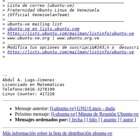
>
>
>
>
>
>
>
ubuntu-ve en lists.ubuntu.com
>
https://lists.ubuntu.com/mailman/listinfo/ubuntu-ve
>
>
>
>
https://lists.ubuntu.com/mailman/listinfo/ubuntu-ve
>
-- 

Abdul A. Lugo-Jimenez

Licenciado en Matemáticas

Telefono:0416-3278199

Mensaje anterior:
[l-ubuntu-ve] GNU/Linux - duda
Próximo mensaje:
[l-ubuntu-ve] Minuta de Reunión Ubuntu-ve
Mensajes ordenados por:
[ fecha ]
[ hilo ]
[ asunto ]
[ autor ]
Más información sobre la lista de distribución ubuntu-ve