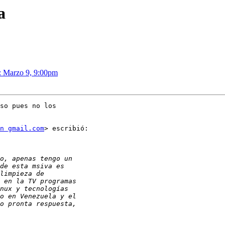
a
: Marzo 9, 9:00pm
so pues no los

n gmail.com
> escribió:
