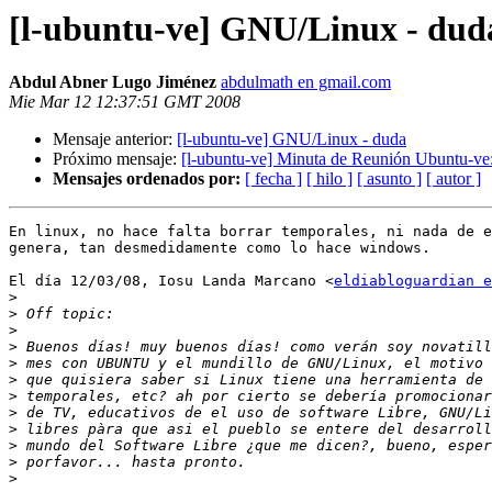
[l-ubuntu-ve] GNU/Linux - dud
Abdul Abner Lugo Jiménez
abdulmath en gmail.com
Mie Mar 12 12:37:51 GMT 2008
Mensaje anterior:
[l-ubuntu-ve] GNU/Linux - duda
Próximo mensaje:
[l-ubuntu-ve] Minuta de Reunión Ubuntu-ve
Mensajes ordenados por:
[ fecha ]
[ hilo ]
[ asunto ]
[ autor ]
En linux, no hace falta borrar temporales, ni nada de e
genera, tan desmedidamente como lo hace windows.

El día 12/03/08, Iosu Landa Marcano <
eldiabloguardian e
>
>
>
>
>
>
>
>
>
>
>
>