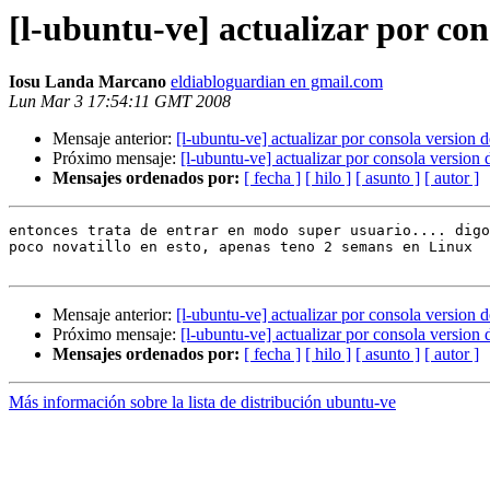
[l-ubuntu-ve] actualizar por co
Iosu Landa Marcano
eldiabloguardian en gmail.com
Lun Mar 3 17:54:11 GMT 2008
Mensaje anterior:
[l-ubuntu-ve] actualizar por consola version 
Próximo mensaje:
[l-ubuntu-ve] actualizar por consola version
Mensajes ordenados por:
[ fecha ]
[ hilo ]
[ asunto ]
[ autor ]
entonces trata de entrar en modo super usuario.... digo
poco novatillo en esto, apenas teno 2 semans en Linux

Mensaje anterior:
[l-ubuntu-ve] actualizar por consola version 
Próximo mensaje:
[l-ubuntu-ve] actualizar por consola version
Mensajes ordenados por:
[ fecha ]
[ hilo ]
[ asunto ]
[ autor ]
Más información sobre la lista de distribución ubuntu-ve