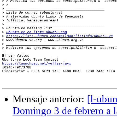
>
 > Modifica tus opciones de suscripci&#243;n o  desusc
>
>
>
>
>
>
>
>
ubuntu-ve en lists.ubuntu.com
>
https://lists.ubuntu.com/mailman/listinfo/ubuntu-ve
>
>
>
 Modifica tus opciones de suscripci&#243;n o  desuscri
-- 

Efrain Valles

https://launchpad.net/~effie-jayx

1024D/F9C7378B 

Fingerprint = 0354 6E23 2A85 A408 BBAC  17DB 74AD AFE9 
Mensaje anterior:
[l-ubu
Domingo 3 de febrero a 