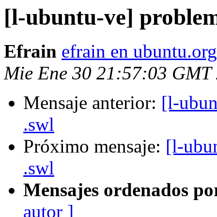
[l-ubuntu-ve] problem
Efrain
efrain en ubuntu.org
Mie Ene 30 21:57:03 GMT
Mensaje anterior:
[l-ubun
.swl
Próximo mensaje:
[l-ubu
.swl
Mensajes ordenados po
autor ]