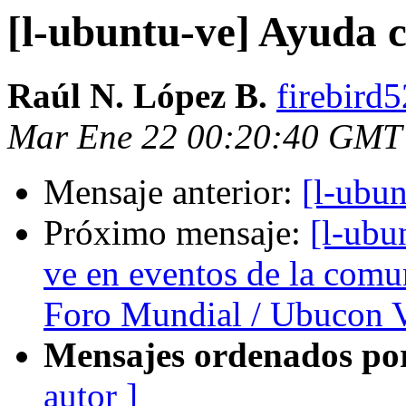
[l-ubuntu-ve] Ayuda 
Raúl N. López B.
firebird
Mar Ene 22 00:20:40 GMT
Mensaje anterior:
[l-ubu
Próximo mensaje:
[l-ubu
ve en eventos de la com
Foro Mundial / Ubucon V
Mensajes ordenados po
autor ]