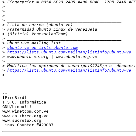
>
>
>
>
>
>
>
>
>
>
>
ubuntu-ve en lists.ubuntu.com
>
https://lists.ubuntu.com/mailman/listinfo/ubuntu-ve
>
>
>
>
https://lists.ubuntu.com/mailman/listinfo/ubuntu-ve
>
-- 

[FireBird]

T.S.U. Informática

GNU/Linux!!!

www.winetcom.com.ve

www.colibree.org.ve

www.sucretux.org
