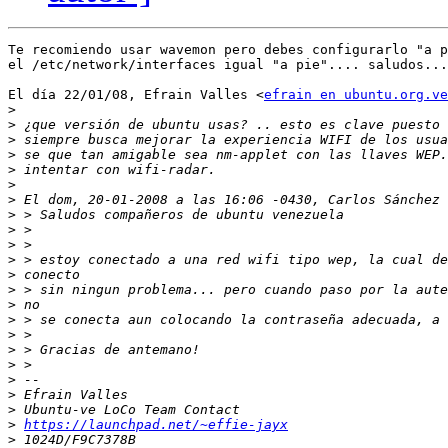
Te recomiendo usar wavemon pero debes configurarlo "a p
el /etc/network/interfaces igual "a pie".... saludos...
El día 22/01/08, Efrain Valles <
efrain en ubuntu.org.ve
>
>
>
>
>
>
>
>
>
>
>
>
>
>
>
>
>
>
>
>
>
>
https://launchpad.net/~effie-jayx
>