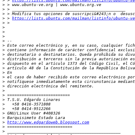
>
 > 
https://lists.ubuntu.com/mailman/listinfo/ubuntu-ve
>
>
>
>
 > 
https://lists.ubuntu.com/mailman/listinfo/ubuntu-ve
>
>
>
>
>
>
>
>
>
>
>
>
>
>
>
>
>
>
>
>
>
>
>
http://www.edgardoweb.blogspot.com
>
>