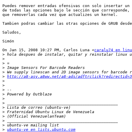
Puedes remover entradas ofensivas con solo insertar un 
de todas las opciones bajo le sección que corresponde, 
que removerlas cada vez que actualizes un kernel.

Tambien podras cambiar las otras opciones de GRUB desde
Saludos,

Simón

On Jan 15, 2008 10:27 PM, Carlos Luna <
caralu74 en linu
>
>
>
>
>
>
http://a8-asy.a8ww.net/a8-ads/adftrclick?redirectid=3
>
>
>
>
>
>
>
>
>
>
>
>
ubuntu-ve en lists.ubuntu.com