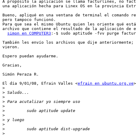
A propósito la aplicación se llama facturlinex, no fact
una aplicación hecha para Linex OS en la provincia Extr
Bueno, apliqué en una ventana de terminal el comando re
pero tampoco funcionó.

Para que sea el mismo Ubuntu quien les oriente qué está
archivo que contiene el resultado de la aplicación de e
simon en COMPUTER3
:-$ sudo aptitude -fvv purge factur
También les envío los archivos que dije anteriormente; 
vieron.

Espero puedan ayudarme.

Gracias,

Simón Peraza R.

El día 9/01/08, Efrain Valles <
efrain en ubuntu.org.ve
>
>
>
>
>
>
>
>
>
>
>
>