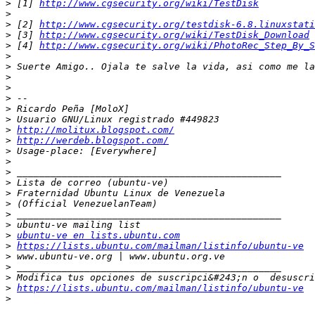
>
 [1] 
http://www.cgsecurity.org/wiki/TestDisk
>
>
 [2] 
http://www.cgsecurity.org/testdisk-6.8.linuxstati
>
 [3] 
http://www.cgsecurity.org/wiki/TestDisk_Download
>
 [4] 
http://www.cgsecurity.org/wiki/PhotoRec_Step_By_S
>
>
>
>
>
>
>
>
http://molitux.blogspot.com/
>
http://werdeb.blogspot.com/
>
>
>
>
>
>
>
>
>
ubuntu-ve en lists.ubuntu.com
>
https://lists.ubuntu.com/mailman/listinfo/ubuntu-ve
>
>
>
>
https://lists.ubuntu.com/mailman/listinfo/ubuntu-ve
>